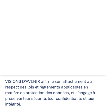
informations vous concernant, comment nous les
protégeons et combien de temps nous les
conservons. Cette politique vous informe aussi de
vos droits.
Nous vous indiquons que nous nous conformons,
dans la collecte et la gestion de vos données à
caractère personnel, à la loi n°78-17 du 6 janvier
1978 relative à l’informatique, aux fichiers et aux
libertés, modifiée et dans sa version en vigueur,
ainsi qu’au Règlement Général sur la Protection des
Données (RGPD), adopté le 27 avril 2016 par le
Parlement européen, et aux lois et règlements en
découlant.
VISIONS D’AVENIR affirme son attachement au
respect des lois et règlements applicables en
matière de protection des données, et s’engage à
préserver leur sécurité, leur confidentialité et leur
intégrité.