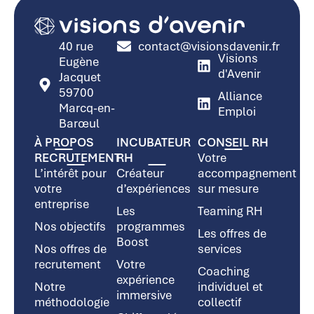
40 rue
contact@visionsdavenir.fr
Visions
Eugène
d'Avenir
Jacquet
59700
Alliance
Marcq-en-
Emploi
Barœul
À PROPOS
INCUBATEUR
CONSEIL RH
RECRUTEMENT
RH
Votre
L’intérêt pour
Créateur
accompagnement
votre
d’expériences
sur mesure
entreprise
Les
Teaming RH
Nos objectifs
programmes
Les offres de
Boost
Nos offres de
services
recrutement
Votre
Coaching
expérience
Notre
individuel et
immersive
méthodologie
collectif