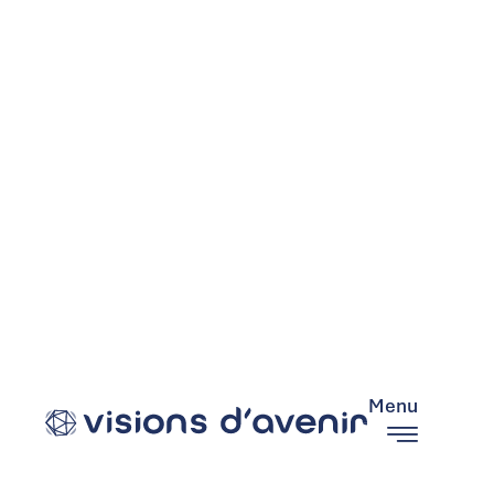
POLITIQUE DE CONFIDENTIALITÉ
La présente Politique de protection des données à
caractère personnel a pour objectif de définir les
principes mis en œuvre par VISIONS D’AVENIR en
matière de traitement des données à caractère
personnel des utilisateurs de son site
internet
visionsdavenir.fr
.
Nous agissons en tant que Responsable de
traitement des Données Personnelles et nous
Menu
sommes, à ce titre, responsable des Données
Personnelles que nous traitons. Cette politique
explique pourquoi et comment nous collectons des